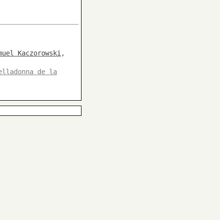
muel Kaczorowski
,
elladonna de la