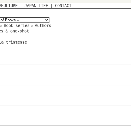
AKULTURE
|
JAPAN LIFE
|
CONTACT
»
Book series
»
Authors
es & one-shot
la tristesse