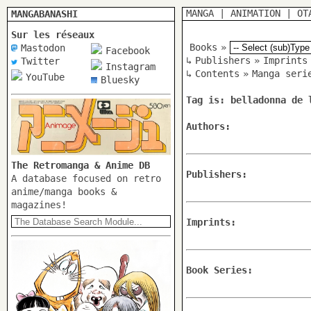
MANGA
|
ANIMATION
|
OT
MANGABANASHI
Sur les réseaux
Books
»
Mastodon
Facebook
↳
Publishers
»
Imprints
Twitter
Instagram
↳
Contents
»
Manga seri
YouTube
Bluesky
Tag is: belladonna de 
Authors:
The Retromanga & Anime DB
Publishers:
A database focused on retro
anime/manga books &
magazines!
Imprints:
Book Series: