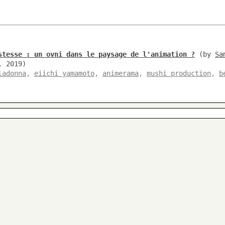
stesse : un ovni dans le paysage de l'animation ?
(by
Sa
, 2019)
ladonna
,
eiichi yamamoto
,
animerama
,
mushi production
,
b