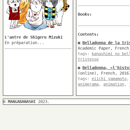
Books:
Contents:
L'antre de Shigeru Mizuki
En préparation...
▣
Belladonna de la tri
Academic Paper, French
tags:
kanashimi no bel
tristesse
▣
Belladonna, «l'histo
(online), French, 2016
tags:
eiichi yamamoto
animerama
,
animation
,
©
MANGABANASHI
2023.