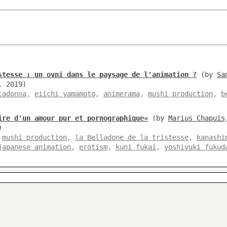
stesse : un ovni dans le paysage de l'animation ?
(by
Sa
, 2019)
ladonna
,
eiichi yamamoto
,
animerama
,
mushi production
,
b
ire d'un amour pur et pornographique»
(by
Marius Chapuis
)
,
mushi production
,
la Belladone de la tristesse
,
kanashi
japanese animation
,
erotism
,
kuni fukai
,
yoshiyuki fukud