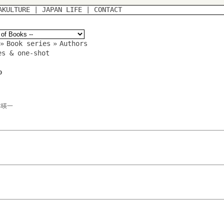
AKULTURE
|
JAPAN LIFE
|
CONTACT
»
Book series
»
Authors
es & one-shot
o
本暎一