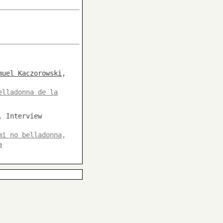
muel Kaczorowski
,
elladonna de la
, Interview
mi no belladonna
,
a