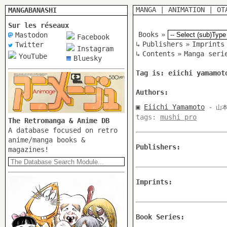
MANGA
|
ANIMATION
|
OT
MANGABANASHI
Sur les réseaux
Books
»
Mastodon
Facebook
↳
Publishers
»
Imprints
Twitter
Instagram
↳
Contents
»
Manga seri
YouTube
Bluesky
Tag is: eiichi yamamot
Authors:
▣
Eiichi Yamamoto
- 山
tags:
mushi pro
The Retromanga & Anime DB
A database focused on retro
anime/manga books &
Publishers:
magazines!
Imprints:
Book Series: