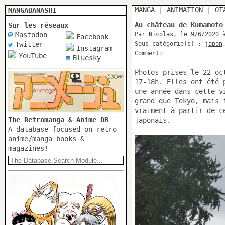
MANGA
|
ANIMATION
|
OT
MANGABANASHI
Au château de Kumamoto
Sur les réseaux
Mastodon
Par
Nicolas
, le 9/6/2020 
Facebook
Twitter
Sous-catégorie(s) :
japon
Instagram
Comment:
YouTube
Bluesky
Photos prises le 22 oc
17-18h. Elles ont été 
une année dans cette v
grand que Tokyo, mais 
vraiment à partir de c
The Retromanga & Anime DB
japonais.
A database focused on retro
anime/manga books &
magazines!